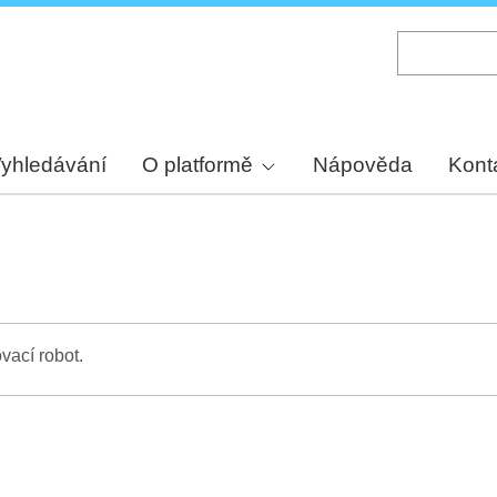
Skip
to
main
content
yhledávání
O platformě
Nápověda
Kont
vací robot.