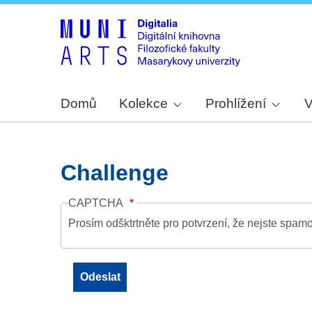
Domů
Kolekce
Prohlížení
V
Challenge
CAPTCHA
Prosím odšktrtněte pro potvrzení, že nejste spamo