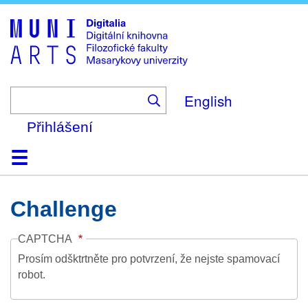
Skip
to
main
content
English
Přihlášení
Domů
Kolekce
Prohlížení
Vyhledávání
O platformě
Nápověda
Kontakt
Digitalia
Challenge
CAPTCHA
Prosím odšktrtněte pro potvrzení, že nejste spamovací
robot.