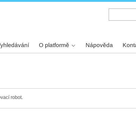
Skip
to
main
content
yhledávání
O platformě
Nápověda
Kont
vací robot.