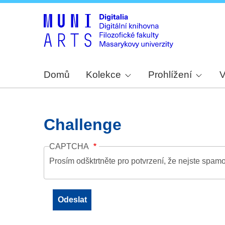
Domů
Kolekce
Prohlížení
V
Challenge
CAPTCHA
Prosím odšktrtněte pro potvrzení, že nejste spamo