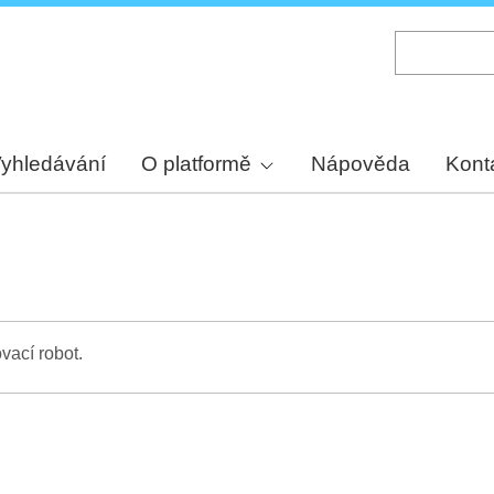
Skip
to
main
content
yhledávání
O platformě
Nápověda
Kont
vací robot.