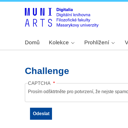
Domů
Kolekce
Prohlížení
V
Challenge
CAPTCHA
Prosím odšktrtněte pro potvrzení, že nejste spamo