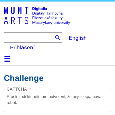
Skip
to
main
content
English
Přihlášení
Domů
Kolekce
Prohlížení
Vyhledávání
O platformě
Nápověda
Kontakt
Digitalia
Challenge
CAPTCHA
Prosím odšktrtněte pro potvrzení, že nejste spamovací
robot.