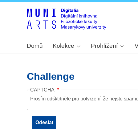
Domů
Kolekce
Prohlížení
V
Challenge
CAPTCHA
Prosím odšktrtněte pro potvrzení, že nejste spamo