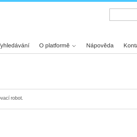
Skip
to
main
content
yhledávání
O platformě
Nápověda
Kont
vací robot.