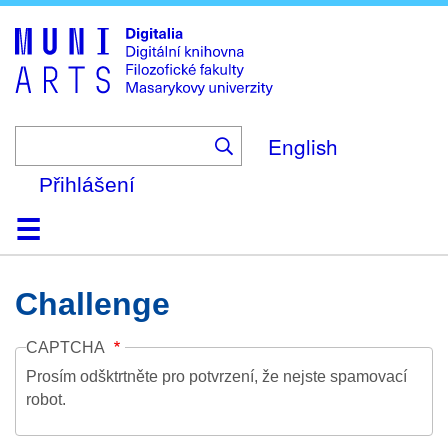
Skip
to
main
content
English
Přihlášení
Domů
Kolekce
Prohlížení
Vyhledávání
O platformě
Nápověda
Kontakt
Digitalia
Challenge
CAPTCHA
Prosím odšktrtněte pro potvrzení, že nejste spamovací
robot.