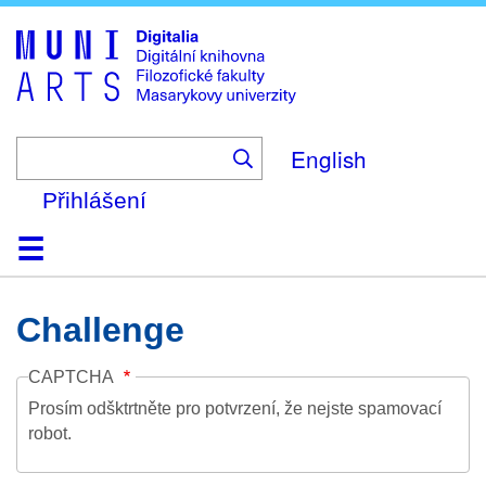
Skip
to
main
content
English
Přihlášení
Domů
Kolekce
Prohlížení
Vyhledávání
O platformě
Nápověda
Kontakt
Digitalia
Challenge
CAPTCHA
Prosím odšktrtněte pro potvrzení, že nejste spamovací
robot.