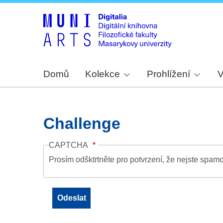
Domů
Kolekce
Prohlížení
V
Challenge
CAPTCHA
Prosím odšktrtněte pro potvrzení, že nejste spamo