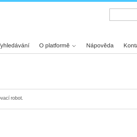
Skip
to
main
content
yhledávání
O platformě
Nápověda
Kont
vací robot.