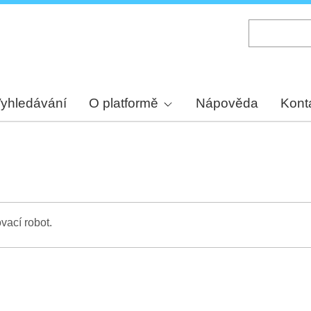
Skip
to
main
content
yhledávání
O platformě
Nápověda
Kont
vací robot.