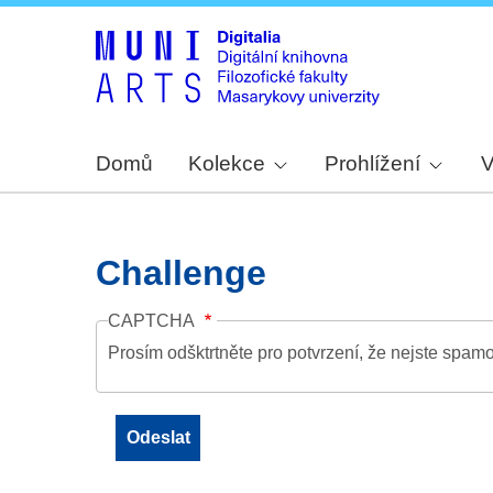
Domů
Kolekce
Prohlížení
V
Challenge
CAPTCHA
Prosím odšktrtněte pro potvrzení, že nejste spamo