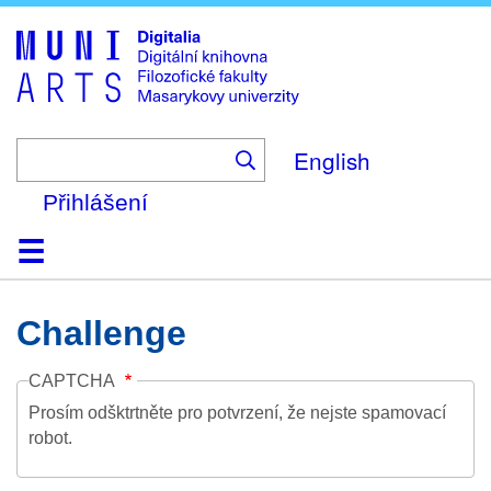
Skip
to
main
content
English
Přihlášení
Domů
Kolekce
Prohlížení
Vyhledávání
O platformě
Nápověda
Kontakt
Digitalia
Challenge
CAPTCHA
Prosím odšktrtněte pro potvrzení, že nejste spamovací
robot.