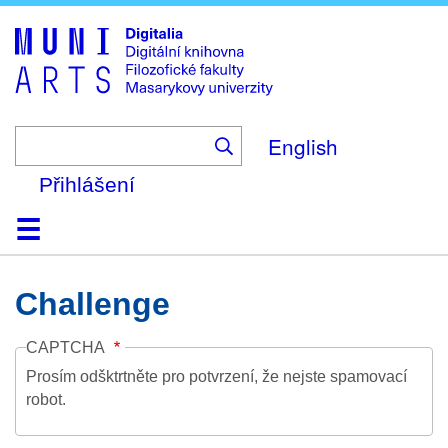
Skip
to
main
content
English
Přihlášení
Domů
Kolekce
Prohlížení
Vyhledávání
O platformě
Nápověda
Kontakt
Digitalia
Challenge
CAPTCHA
Prosím odšktrtněte pro potvrzení, že nejste spamovací
robot.