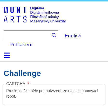
Skip
to
main
content
English
Přihlášení
Domů
Kolekce
Prohlížení
Vyhledávání
O platformě
Nápověda
Kontakt
Digitalia
Challenge
CAPTCHA
Prosím odšktrtněte pro potvrzení, že nejste spamovací
robot.