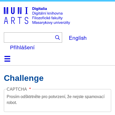
Skip
to
main
content
English
Přihlášení
Domů
Kolekce
Prohlížení
Vyhledávání
O platformě
Nápověda
Kontakt
Digitalia
Challenge
CAPTCHA
Prosím odšktrtněte pro potvrzení, že nejste spamovací
robot.