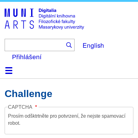
Skip
to
main
content
English
Přihlášení
Domů
Kolekce
Prohlížení
Vyhledávání
O platformě
Nápověda
Kontakt
Digitalia
Challenge
CAPTCHA
Prosím odšktrtněte pro potvrzení, že nejste spamovací
robot.