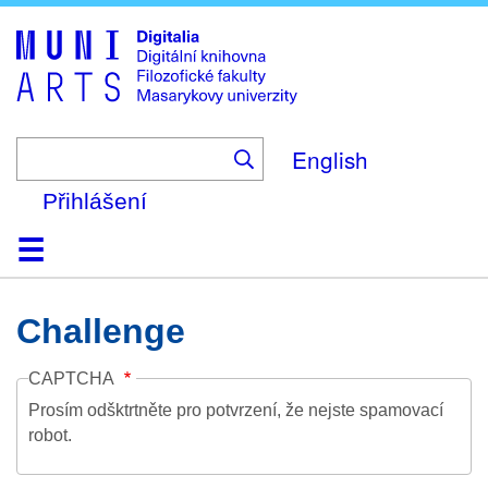
Skip
to
main
content
English
Přihlášení
Domů
Kolekce
Prohlížení
Vyhledávání
O platformě
Nápověda
Kontakt
Digitalia
Challenge
CAPTCHA
Prosím odšktrtněte pro potvrzení, že nejste spamovací
robot.