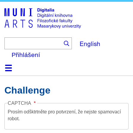
Skip
to
main
content
English
Přihlášení
Domů
Kolekce
Prohlížení
Vyhledávání
O platformě
Nápověda
Kontakt
Digitalia
Challenge
CAPTCHA
Prosím odšktrtněte pro potvrzení, že nejste spamovací
robot.