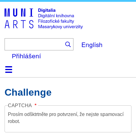
Skip
to
main
content
English
Přihlášení
Domů
Kolekce
Prohlížení
Vyhledávání
O platformě
Nápověda
Kontakt
Digitalia
Challenge
CAPTCHA
Prosím odšktrtněte pro potvrzení, že nejste spamovací
robot.