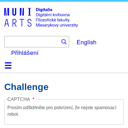
Skip
to
main
content
English
Přihlášení
Domů
Kolekce
Prohlížení
Vyhledávání
O platformě
Nápověda
Kontakt
Digitalia
Challenge
CAPTCHA
Prosím odšktrtněte pro potvrzení, že nejste spamovací
robot.