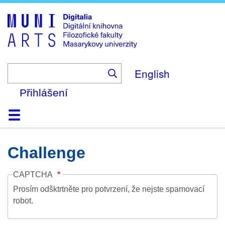
Skip
to
main
content
English
Přihlášení
Domů
Kolekce
Prohlížení
Vyhledávání
O platformě
Nápověda
Kontakt
Digitalia
Challenge
CAPTCHA
Prosím odšktrtněte pro potvrzení, že nejste spamovací
robot.