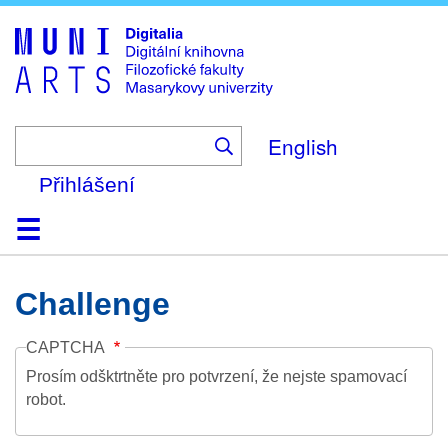
Skip
to
main
content
English
Přihlášení
Domů
Kolekce
Prohlížení
Vyhledávání
O platformě
Nápověda
Kontakt
Digitalia
Challenge
CAPTCHA
Prosím odšktrtněte pro potvrzení, že nejste spamovací
robot.