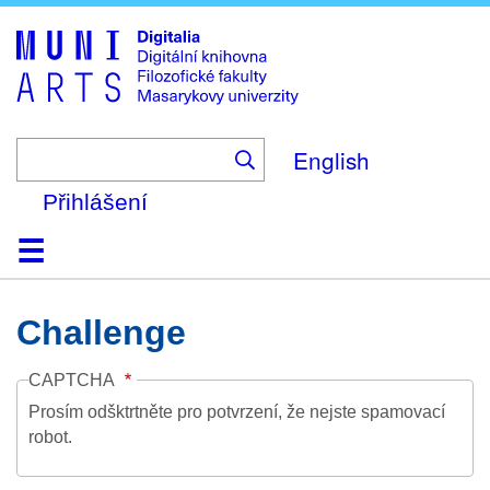
Skip
to
main
content
English
Přihlášení
Domů
Kolekce
Prohlížení
Vyhledávání
O platformě
Nápověda
Kontakt
Digitalia
Challenge
CAPTCHA
Prosím odšktrtněte pro potvrzení, že nejste spamovací
robot.