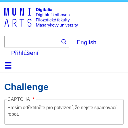
Skip
to
main
content
English
Přihlášení
Domů
Kolekce
Prohlížení
Vyhledávání
O platformě
Nápověda
Kontakt
Digitalia
Challenge
CAPTCHA
Prosím odšktrtněte pro potvrzení, že nejste spamovací
robot.