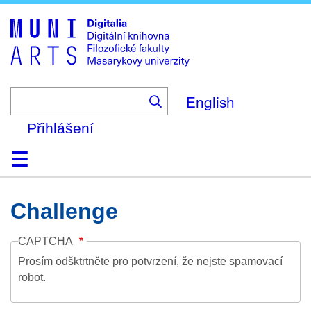
Skip
to
main
content
English
Přihlášení
Domů
Kolekce
Prohlížení
Vyhledávání
O platformě
Nápověda
Kontakt
Digitalia
Challenge
CAPTCHA
Prosím odšktrtněte pro potvrzení, že nejste spamovací
robot.