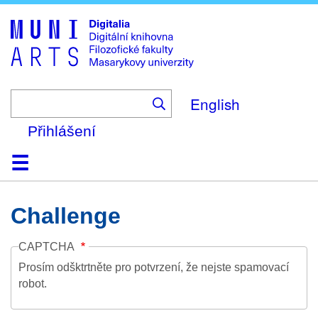
Skip
to
main
content
English
Přihlášení
Domů
Kolekce
Prohlížení
Vyhledávání
O platformě
Nápověda
Kontakt
Digitalia
Challenge
CAPTCHA
Prosím odšktrtněte pro potvrzení, že nejste spamovací
robot.