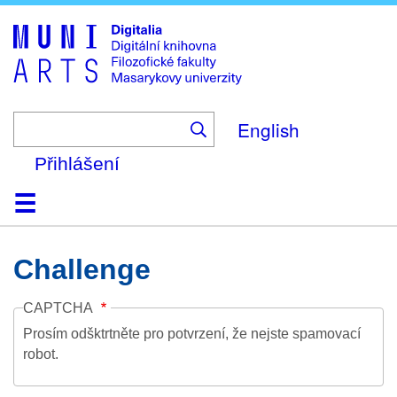
Skip
to
main
content
English
Přihlášení
Domů
Kolekce
Prohlížení
Vyhledávání
O platformě
Nápověda
Kontakt
Digitalia
Challenge
CAPTCHA
Prosím odšktrtněte pro potvrzení, že nejste spamovací
robot.