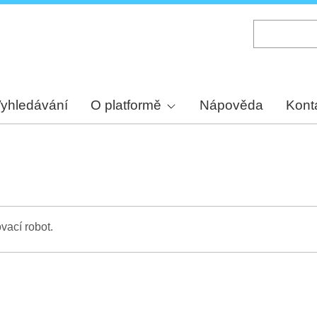
Skip
to
main
content
yhledávání
O platformě
Nápověda
Kont
vací robot.