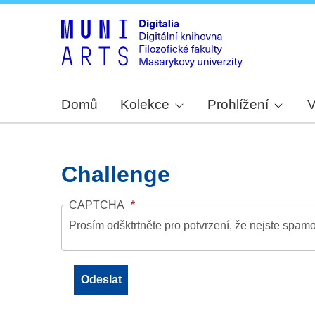
Domů
Kolekce
Prohlížení
V
Challenge
CAPTCHA
Prosím odšktrtněte pro potvrzení, že nejste spamo