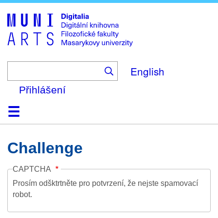
Skip
to
main
content
English
Přihlášení
Domů
Kolekce
Prohlížení
Vyhledávání
O platformě
Nápověda
Kontakt
Digitalia
Challenge
CAPTCHA
Prosím odšktrtněte pro potvrzení, že nejste spamovací
robot.