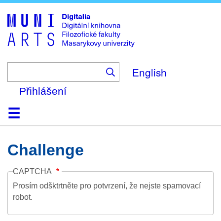
Skip
to
main
content
English
Přihlášení
Domů
Kolekce
Prohlížení
Vyhledávání
O platformě
Nápověda
Kontakt
Digitalia
Challenge
CAPTCHA
Prosím odšktrtněte pro potvrzení, že nejste spamovací
robot.