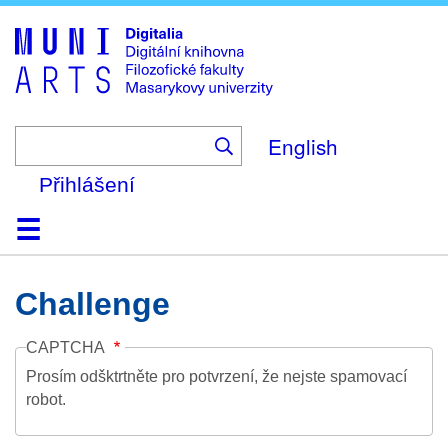
Skip
to
main
content
English
Přihlášení
Domů
Kolekce
Prohlížení
Vyhledávání
O platformě
Nápověda
Kontakt
Digitalia
Challenge
CAPTCHA
Prosím odšktrtněte pro potvrzení, že nejste spamovací
robot.