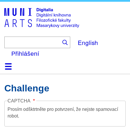
Skip
to
main
content
English
Přihlášení
Domů
Kolekce
Prohlížení
Vyhledávání
O platformě
Nápověda
Kontakt
Digitalia
Challenge
CAPTCHA
Prosím odšktrtněte pro potvrzení, že nejste spamovací
robot.