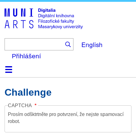
Skip
to
main
content
English
Přihlášení
Domů
Kolekce
Prohlížení
Vyhledávání
O platformě
Nápověda
Kontakt
Digitalia
Challenge
CAPTCHA
Prosím odšktrtněte pro potvrzení, že nejste spamovací
robot.