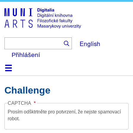
Skip
to
main
content
English
Přihlášení
Domů
Kolekce
Prohlížení
Vyhledávání
O platformě
Nápověda
Kontakt
Digitalia
Challenge
CAPTCHA
Prosím odšktrtněte pro potvrzení, že nejste spamovací
robot.