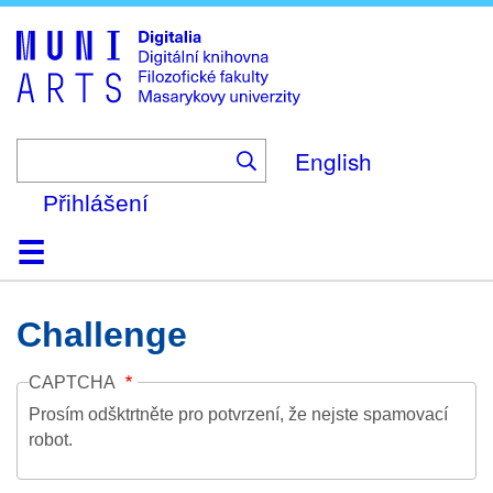
Skip
to
main
content
English
Přihlášení
Domů
Kolekce
Prohlížení
Vyhledávání
O platformě
Nápověda
Kontakt
Digitalia
Challenge
CAPTCHA
Prosím odšktrtněte pro potvrzení, že nejste spamovací
robot.