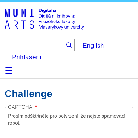
Skip
to
main
content
English
Přihlášení
Domů
Kolekce
Prohlížení
Vyhledávání
O platformě
Nápověda
Kontakt
Digitalia
Challenge
CAPTCHA
Prosím odšktrtněte pro potvrzení, že nejste spamovací
robot.