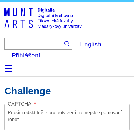
Skip
to
main
content
English
Přihlášení
Domů
Kolekce
Prohlížení
Vyhledávání
O platformě
Nápověda
Kontakt
Digitalia
Challenge
CAPTCHA
Prosím odšktrtněte pro potvrzení, že nejste spamovací
robot.