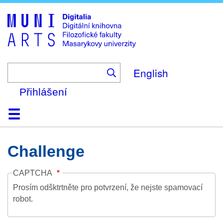
Skip
to
main
content
English
Přihlášení
Domů
Kolekce
Prohlížení
Vyhledávání
O platformě
Nápověda
Kontakt
Digitalia
Challenge
CAPTCHA
Prosím odšktrtněte pro potvrzení, že nejste spamovací
robot.