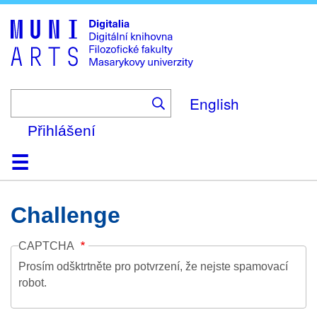
Skip
to
main
content
English
Přihlášení
Domů
Kolekce
Prohlížení
Vyhledávání
O platformě
Nápověda
Kontakt
Digitalia
Challenge
CAPTCHA
Prosím odšktrtněte pro potvrzení, že nejste spamovací
robot.