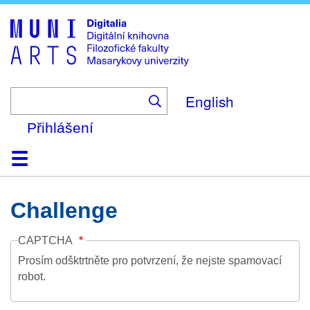
Skip
to
main
content
English
Přihlášení
Domů
Kolekce
Prohlížení
Vyhledávání
O platformě
Nápověda
Kontakt
Digitalia
Challenge
CAPTCHA
Prosím odšktrtněte pro potvrzení, že nejste spamovací
robot.