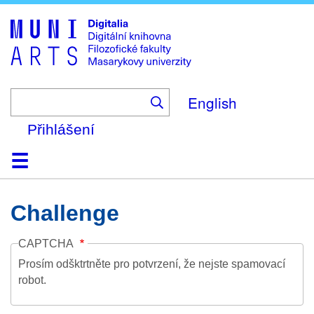
Skip
to
main
content
English
Přihlášení
Domů
Kolekce
Prohlížení
Vyhledávání
O platformě
Nápověda
Kontakt
Digitalia
Challenge
CAPTCHA
Prosím odšktrtněte pro potvrzení, že nejste spamovací
robot.