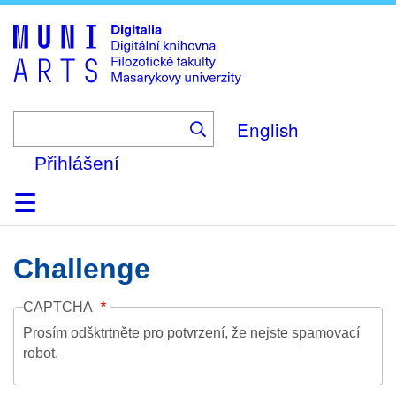
Skip
to
main
content
English
Přihlášení
Domů
Kolekce
Prohlížení
Vyhledávání
O platformě
Nápověda
Kontakt
Digitalia
Challenge
CAPTCHA
Prosím odšktrtněte pro potvrzení, že nejste spamovací
robot.