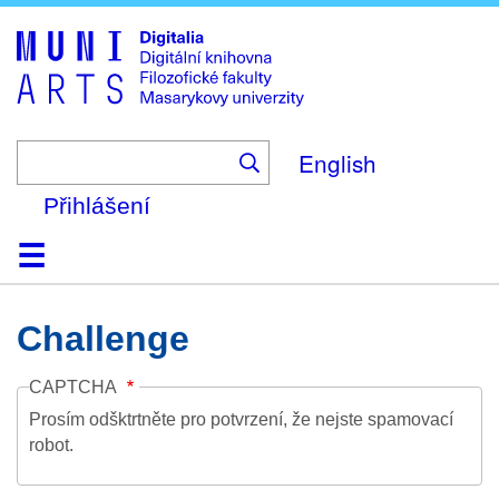
Skip
to
main
content
English
Přihlášení
Domů
Kolekce
Prohlížení
Vyhledávání
O platformě
Nápověda
Kontakt
Digitalia
Challenge
CAPTCHA
Prosím odšktrtněte pro potvrzení, že nejste spamovací
robot.