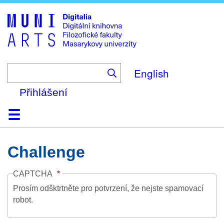
Skip
to
main
content
English
Přihlášení
Domů
Kolekce
Prohlížení
Vyhledávání
O platformě
Nápověda
Kontakt
Digitalia
Challenge
CAPTCHA
Prosím odšktrtněte pro potvrzení, že nejste spamovací
robot.