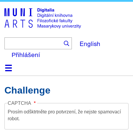
Skip
to
main
content
English
Přihlášení
Domů
Kolekce
Prohlížení
Vyhledávání
O platformě
Nápověda
Kontakt
Digitalia
Challenge
CAPTCHA
Prosím odšktrtněte pro potvrzení, že nejste spamovací
robot.