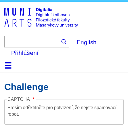
Skip
to
main
content
English
Přihlášení
Domů
Kolekce
Prohlížení
Vyhledávání
O platformě
Nápověda
Kontakt
Digitalia
Challenge
CAPTCHA
Prosím odšktrtněte pro potvrzení, že nejste spamovací
robot.