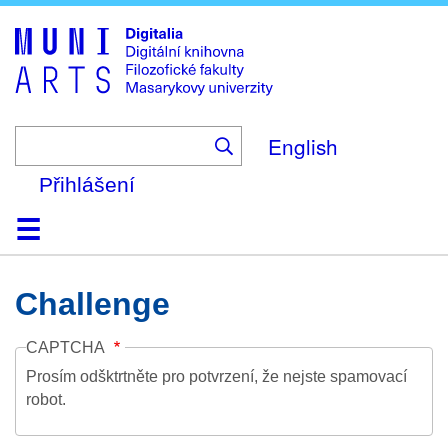
Skip
to
main
content
English
Přihlášení
Domů
Kolekce
Prohlížení
Vyhledávání
O platformě
Nápověda
Kontakt
Digitalia
Challenge
CAPTCHA
Prosím odšktrtněte pro potvrzení, že nejste spamovací
robot.