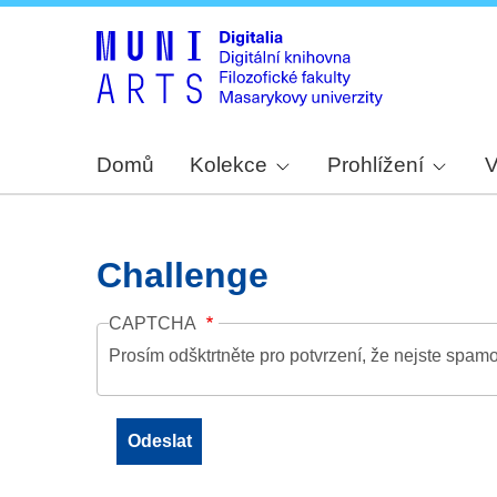
Domů
Kolekce
Prohlížení
V
Challenge
CAPTCHA
Prosím odšktrtněte pro potvrzení, že nejste spamo