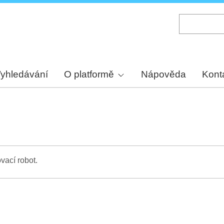
Skip
to
main
content
yhledávání
O platformě
Nápověda
Kont
vací robot.