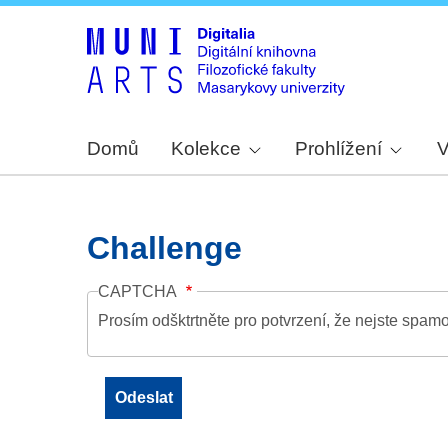
Domů
Kolekce
Prohlížení
V
Challenge
CAPTCHA
Prosím odšktrtněte pro potvrzení, že nejste spamo