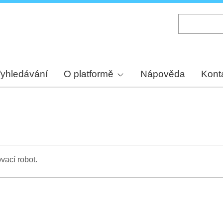
Skip
to
main
content
yhledávání
O platformě
Nápověda
Kont
vací robot.