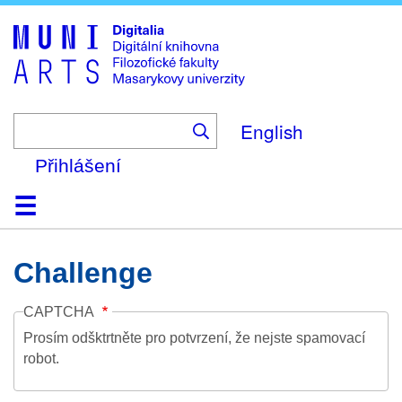
Skip
to
main
content
English
Přihlášení
Domů
Kolekce
Prohlížení
Vyhledávání
O platformě
Nápověda
Kontakt
Digitalia
Challenge
CAPTCHA
Prosím odšktrtněte pro potvrzení, že nejste spamovací
robot.