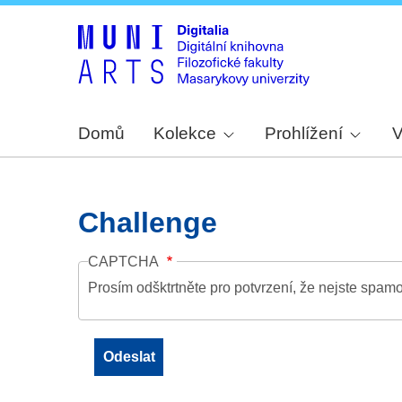
Domů
Kolekce
Prohlížení
V
Challenge
CAPTCHA
Prosím odšktrtněte pro potvrzení, že nejste spamo