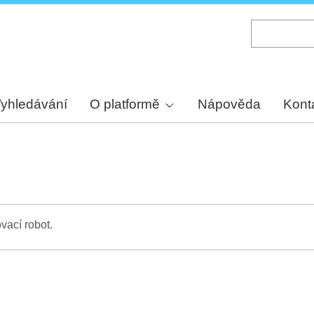
Skip
to
main
content
yhledávání
O platformě
Nápověda
Kont
vací robot.